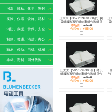
润滑、胶粘、化学、密封
庄太太【8k-27*39cm/500张】拷
庄太
实验、仪器、设施、耗材
贝纸服装透明纸临摹纸包装纸撑
贝
包半透明纸ZTT-9310B
市场价：
￥55.0
消防、救援、劳保、安全
含税价：￥55.00
制冷、暖通、清洁、办公
轴承、传动、电机、机械
非标、定制、国外代购
庄太太【50*70cm/300张】拷贝
庄
纸服装透明纸临摹纸包装纸撑包
张
半透明纸ZTT-9310B
市场价：
￥93.0
含税价：￥93.00