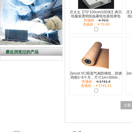
庄太太【70*100cm/100张】拷贝
庄太
纸服装透明纸临摹纸包装纸撑包
纸
半透明纸ZTT-9310B
市场价：
￥70.0
含税价：￥70.00
最近浏览过的产品
Zerust VCI双面气相防锈纸，防锈
Ze
周期3~6个月，尺寸1m×300m，
60g/m2，ICT 420
市场价：
￥1741.4
含税价：￥1741.41
总量: