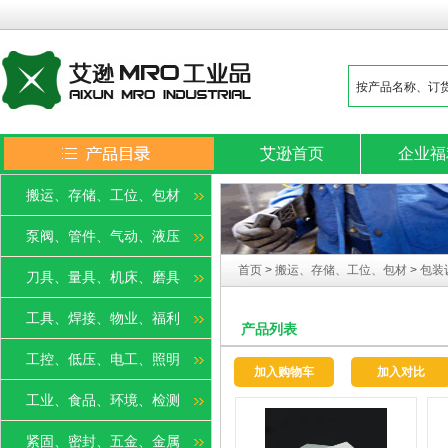
艾逊首页
企业福
搬运、存储、工位、包材
泵阀、管件、气动、液压
首页
>
搬运、存储、工位、包材
>
包装
刀具、量具、机床、磨具
工具、焊接、物业、福利
产品列表
工控、低压、电工、照明
加入购物车
加入对比
工业、食品、环境、检测
紧固、密封、五金、金属