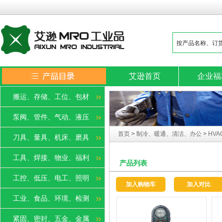
艾逊首页
企业福
搬运、存储、工位、包材
泵阀、管件、气动、液压
首页
>
制冷、暖通、清洁、办公
>
HV
刀具、量具、机床、磨具
工具、焊接、物业、福利
产品列表
工控、低压、电工、照明
加入购物车
加入对比
工业、食品、环境、检测
紧固、密封、五金、金属