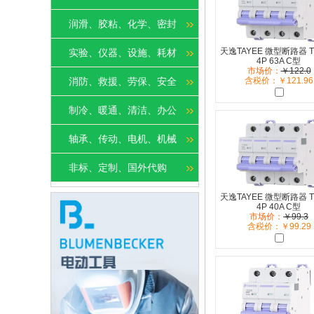
润滑、胶粘、化学、密封
天逸TAYEE 微型断路器 T
实验、仪器、设施、耗材
4P 63A C型
市场价：
￥122.0
消防、救援、劳保、安全
含税价：￥121.96
制冷、暖通、清洁、办公
轴承、传动、电机、机械
非标、定制、国外代购
天逸TAYEE 微型断路器 T
4P 40A C型
市场价：
￥99.3
含税价：￥99.29